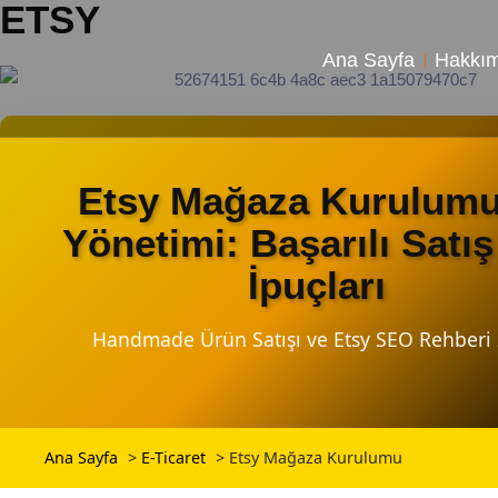
ETSY
Ana Sayfa
Hakkı
Etsy Mağaza Kurulumu
Yönetimi: Başarılı Satış
İpuçları
Handmade Ürün Satışı ve Etsy SEO Rehberi
Ana Sayfa
>
E-Ticaret
>
Etsy Mağaza Kurulumu